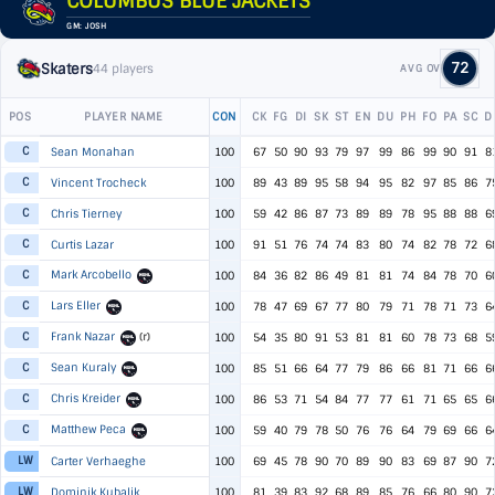
COLUMBUS BLUE JACKETS
GM: JOSH
Skaters
72
44 players
AVG OV
POS
PLAYER NAME
CON
CK
FG
DI
SK
ST
EN
DU
PH
FO
PA
SC
D
C
Sean Monahan
100
67
50
90
93
79
97
99
86
99
90
91
8
C
Vincent Trocheck
100
89
43
89
95
58
94
95
82
97
85
86
7
C
Chris Tierney
100
59
42
86
87
73
89
89
78
95
88
88
6
C
Curtis Lazar
100
91
51
76
74
74
83
80
74
82
78
72
6
Mark Arcobello
C
100
84
36
82
86
49
81
81
74
84
78
70
6
Lars Eller
C
100
78
47
69
67
77
80
79
71
78
71
73
6
Frank Nazar
(r)
C
100
54
35
80
91
53
81
81
60
78
73
68
5
Sean Kuraly
C
100
85
51
66
64
77
79
86
66
81
71
66
6
Chris Kreider
C
100
86
53
71
54
84
77
77
61
71
65
65
6
Matthew Peca
C
100
59
40
79
78
50
76
76
64
79
69
66
6
LW
Carter Verhaeghe
100
69
45
78
90
70
89
90
83
69
87
90
7
LW
Dominik Kubalik
100
81
39
83
92
68
89
85
76
66
80
90
7