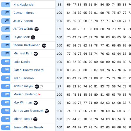
LW
Nils Hoglander
99
69
47
88
95
61
94
94
80
74
85
88
7
LW
Dawson Mercer
100
64
48
82
95
65
91
98
75
75
87
79
7
LW
Jake Virtanen
100
95
55
80
68
92
78
77
71
69
69
74
7
ANTON WEDIN
LW
99
54
40
76
71
68
60
60
70
70
72
69
6
Taylor Beck
LW
100
70
49
77
62
87
78
76
63
65
65
64
6
Teemu Hartikainen
LW
100
67
56
76
62
79
78
77
61
66
65
65
6
Michael Raffl
LW
100
77
46
73
64
72
74
76
63
65
64
65
5
RW
Luke Kunin
100
83
52
80
86
70
90
90
80
82
84
80
7
RW
Rafael Harvey-Pinard
100
89
45
83
88
55
87
93
76
55
76
87
7
RW
Ryan Hartman
100
89
49
72
89
67
88
81
75
74
76
78
7
Arthur Kaliyev
(r)
RW
97
66
53
80
74
80
81
83
73
56
74
75
7
Marian Studenic
N
RW
100
63
45
81
85
69
80
81
65
63
70
68
7
Max Willman
RW
99
82
46
75
77
71
80
82
63
64
68
67
7
James van Riemsdyk
RW
100
74
51
69
65
77
81
78
69
67
69
68
6
Michal Repik
RW
100
77
44
73
78
58
76
74
69
69
74
68
5
RW
Benoit-Olivier Groulx
100
61
48
82
72
78
74
82
63
68
66
65
7