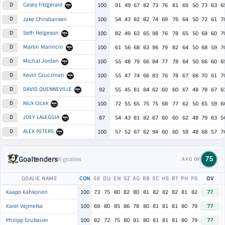
Casey Fitzgerald
D
100
91
49
67
82
73
76
81
69
50
73
63
6
D
Jake Christiansen
100
54
43
82
82
74
69
76
64
50
72
61
7
Seth Helgeson
D
100
82
49
63
65
98
76
78
65
50
69
60
7
Martin Marincin
D
100
61
56
68
63
96
79
82
64
50
68
59
7
Michal Jordan
D
100
55
48
79
66
84
77
78
64
50
66
60
6
Kevin Czuczman
D
100
55
47
74
66
83
76
78
67
66
70
61
7
DAVID QUENNEVILLE
D
92
55
45
81
84
62
60
60
67
48
78
67
6
Nick Cicek
D
100
72
55
65
75
75
68
77
62
50
65
59
6
JOEY LALEGGIA
D
87
54
43
81
82
67
60
60
62
48
79
63
5
ALEX PETERS
D
100
57
52
67
62
94
60
60
59
48
68
57
7
Goaltenders
75
6 goalies
AVG OV
GOALIE NAME
CON
SK
DU
EN
SZ
AG
RB
SC
HS
RT
PH
PS
OV
Kaapo Kahkonen
100
73
75
80
82
80
81
82
82
82
81
82
77
Karel Vejmelka
100
69
80
85
86
78
80
81
81
81
80
79
77
Philipp Grubauer
100
82
72
75
80
81
80
81
81
81
80
79
77