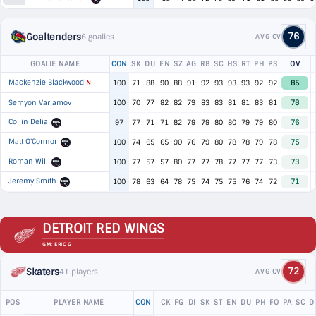
Goaltenders
76
6 goalies
AVG OV
GOALIE NAME
CON
SK
DU
EN
SZ
AG
RB
SC
HS
RT
PH
PS
OV
Mackenzie Blackwood
N
100
71
88
90
88
91
92
93
93
93
92
92
85
Semyon Varlamov
100
70
77
82
82
79
83
83
81
81
83
81
78
Collin Delia
97
77
71
71
82
79
79
80
80
79
79
80
76
Matt O'Connor
100
74
65
65
90
76
79
80
78
78
79
78
75
Roman Will
100
77
57
57
80
77
77
78
77
77
77
73
73
Jeremy Smith
100
78
63
64
78
75
74
75
75
76
74
72
71
DETROIT RED WINGS
GM: ERIC G
Skaters
72
41 players
AVG OV
POS
PLAYER NAME
CON
CK
FG
DI
SK
ST
EN
DU
PH
FO
PA
SC
D