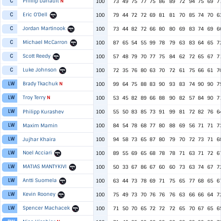
Phillip Danault
N
C
100
73
49
75
77
75
86
89
72
94
75
69
7
Eric O'Dell
C
100
79
44
72
72
69
81
81
70
85
74
70
6
Jordan Martinook
C
100
73
44
82
72
66
80
80
69
83
74
69
6
Michael McCarron
C
100
87
65
54
55
99
78
79
63
83
64
65
7
Scott Reedy
C
100
57
48
79
70
77
75
84
62
72
65
67
7
Luke Johnson
C
100
72
35
76
80
63
70
72
61
75
66
61
7
Brady Tkachuk
N
LW
100
99
64
75
88
83
90
93
83
74
90
90
7
Troy Terry
N
LW
100
53
45
82
89
66
88
90
82
57
84
90
7
LW
Philipp Kurashev
100
55
50
83
85
73
91
99
81
72
82
76
6
LW
Maxim Mamin
100
84
54
78
68
77
80
88
69
56
71
71
7
LW
Jujhar Khaira
100
94
58
73
65
87
80
79
70
72
73
71
6
Noel Acciari
LW
100
89
55
69
65
68
78
78
71
63
71
72
6
MATIAS MANTYKIVI
LW
100
50
33
67
86
67
60
60
73
63
74
67
7
Antti Suomela
LW
100
63
44
73
78
69
71
75
65
77
68
65
6
Kevin Rooney
LW
100
75
49
73
70
76
76
76
63
66
66
64
7
Spencer Machacek
LW
100
71
50
70
65
72
72
72
65
70
67
65
6