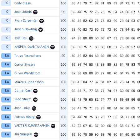
C
Cody Glass
100
65
45
79
71
82
81
89
69
84
72
71
7
Josh Jooris
C
99
66
44
75
72
75
75
75
64
74
66
67
7
Ryan Carpenter
C
100
59
45
82
62
75
75
83
60
78
64
63
6
Justin Dowling
C
100
58
40
82
72
60
72
72
60
78
64
61
6
Kyle Rau
C
100
74
35
80
80
50
68
67
63
73
66
66
6
KASPERI OJANTAKANEN
C
100
60
38
75
71
63
60
60
57
75
59
57
6
LW
Teuvo Teravainen
99
59
46
82
94
58
89
88
80
69
86
85
7
LW
Conor Sheary
100
66
36
74
90
48
88
88
82
64
78
83
7
LW
Oliver Wahlstrom
100
82
58
69
80
80
77
80
70
64
75
75
7
LW
Marcus Johansson
100
68
45
84
77
67
84
87
73
76
74
75
6
Daniel Carr
LW
99
63
42
71
77
65
77
74
67
60
69
69
6
Nico Sturm
LW
100
62
49
79
65
82
74
77
65
69
68
66
6
Josh Leivo
LW
100
56
43
75
71
75
76
80
64
62
66
65
7
Pontus Aberg
LW
100
64
44
78
75
60
78
77
66
54
71
68
5
VALTTERI OJANTAKANEN
LW
100
52
33
67
81
67
60
60
62
65
61
71
6
Jiri Smejkal
LW
100
66
50
75
59
90
68
76
60
64
60
60
6