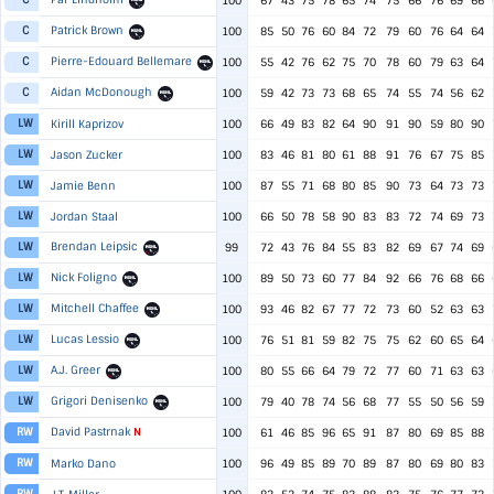
C
100
67
43
75
78
65
74
75
66
76
69
66
Patrick Brown
C
100
85
50
76
60
84
72
79
60
76
64
64
Pierre-Edouard Bellemare
C
100
55
42
76
62
75
70
78
60
79
63
64
Aidan McDonough
C
100
59
42
73
73
68
65
74
55
74
56
62
LW
Kirill Kaprizov
100
66
49
83
82
64
90
91
90
59
80
90
LW
Jason Zucker
100
83
46
81
80
61
88
91
76
67
75
85
LW
Jamie Benn
100
87
55
71
68
80
85
90
73
64
73
73
LW
Jordan Staal
100
66
50
78
58
90
83
83
72
74
69
73
Brendan Leipsic
LW
99
72
43
76
84
55
83
82
69
67
74
69
Nick Foligno
LW
100
89
50
73
60
77
84
92
66
76
68
66
Mitchell Chaffee
LW
100
93
46
82
67
77
72
73
60
52
63
63
Lucas Lessio
LW
100
76
51
81
59
82
75
75
62
60
65
64
A.J. Greer
LW
100
80
55
66
64
79
72
77
60
71
63
63
Grigori Denisenko
LW
100
79
40
78
74
56
68
77
55
50
56
59
David Pastrnak
N
RW
100
61
46
85
96
65
91
87
80
69
85
88
RW
Marko Dano
100
96
49
85
89
70
89
87
80
69
80
83