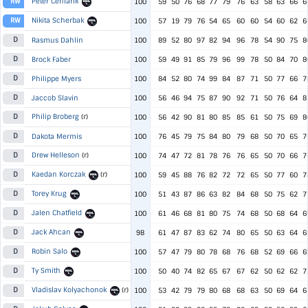
Peter Cehlarik
RW
100
59
50
76
68
77
79
76
63
58
63
66
6
Nikita Scherbak
RW
100
57
19
79
76
54
65
60
60
54
60
62
6
D
Rasmus Dahlin
100
89
52
80
97
82
94
96
78
54
90
75
8
D
Brock Faber
100
59
49
91
85
79
96
99
78
50
84
70
8
D
Philippe Myers
100
84
52
80
74
99
84
87
71
50
77
66
7
D
Jaccob Slavin
100
56
46
94
75
87
90
92
71
50
76
64
8
Philip Broberg
(r)
D
100
56
42
90
81
80
85
85
61
50
75
69
8
D
Dakota Mermis
100
76
45
79
75
84
80
79
68
50
70
65
7
Drew Helleson
(r)
D
100
74
47
72
81
78
76
76
65
50
70
66
7
Kaedan Korczak
(r)
D
100
59
45
88
76
82
72
72
65
50
77
60
7
Torey Krug
D
100
51
43
87
86
63
82
84
68
50
75
62
7
Jalen Chatfield
D
100
61
46
68
81
80
75
74
68
50
68
64
6
Jack Ahcan
D
98
61
47
87
83
62
74
80
65
50
63
64
6
Robin Salo
D
100
57
47
79
80
78
68
76
68
52
69
66
6
Ty Smith
D
100
50
40
74
82
65
67
67
62
50
62
62
7
Vladislav Kolyachonok
(r)
D
100
53
42
79
79
80
68
68
63
50
69
64
6