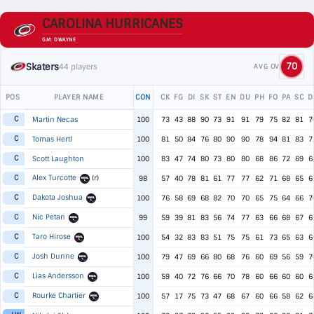
CAROLINA HURRICANES
GM: DWAYNE
Skaters
70
44 players
AVG OV
POS
PLAYER NAME
CON
CK
FG
DI
SK
ST
EN
DU
PH
FO
PA
SC
D
C
Martin Necas
100
73
43
88
90
73
91
91
79
75
82
81
7
C
Tomas Hertl
100
81
50
84
76
80
90
90
78
94
81
83
7
C
Scott Laughton
100
83
47
74
80
73
80
80
68
86
72
69
6
Alex Turcotte
(r)
C
98
57
40
78
81
61
77
77
62
71
68
65
6
Dakota Joshua
C
100
76
58
69
68
82
70
70
65
75
64
66
7
Nic Petan
C
99
59
39
81
83
56
74
77
63
66
68
67
6
Taro Hirose
C
100
54
32
83
83
51
75
75
61
73
65
63
6
Josh Dunne
C
100
79
47
69
66
80
68
76
60
69
56
59
7
Lias Andersson
C
100
59
40
72
76
66
70
78
60
66
60
60
6
Rourke Chartier
C
100
57
17
75
73
47
68
67
60
66
58
62
6