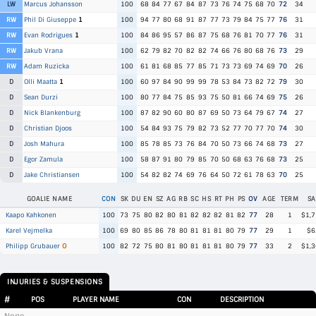
LW
Marcus Johansson
100
68
84
77
67
84
87
73
76
74
75
68
70
72
34
RW
1
100
94
77
80
68
91
87
77
73
79
84
75
77
76
31
Phil Di Giuseppe
RW
1
100
84
86
95
57
86
87
75
68
76
81
70
77
76
31
Evan Rodrigues
RW
Jakub Vrana
100
62
79
82
70
82
82
74
66
76
80
68
76
73
29
RW
Adam Ruzicka
100
61
81
68
85
77
85
71
73
73
69
74
69
70
26
D
1
100
60
97
84
90
99
99
78
53
84
73
82
72
79
30
Olli Maatta
D
Sean Durzi
100
80
77
84
75
85
93
75
50
81
66
74
69
75
26
D
Nick Blankenburg
100
87
82
90
60
80
87
69
50
73
64
79
67
74
27
D
Christian Djoos
100
54
84
93
75
79
82
73
52
77
70
77
70
74
30
D
Josh Mahura
100
85
78
85
73
76
84
70
50
73
66
74
68
73
27
D
Egor Zamula
100
58
87
91
80
79
85
70
50
68
63
76
68
73
25
D
Jake Christiansen
100
54
82
82
74
69
76
64
50
72
61
78
63
70
25
GOALIE NAME
CON
SK
DU
EN
SZ
AG
RB
SC
HS
RT
PH
PS
OV
AGE
TERM
SA
Kaapo Kahkonen
100
73
75
80
82
80
81
82
82
82
81
82
77
28
1
$1,7
Karel Vejmelka
100
69
80
85
86
78
80
81
81
81
80
79
77
29
1
$6
O
100
82
72
75
80
81
80
81
81
81
80
79
77
33
2
$1,3
Philipp Grubauer
INJURIES & SUSPENSIONS
#
POS
PLAYER NAME
CON
DESCRIPTION