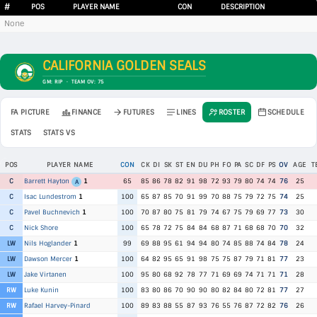
#
POS
PLAYER NAME
CON
DESCRIPTION
None
CALIFORNIA GOLDEN SEALS
GM: RIP · TEAM OV: 75
FA PICTURE
FINANCE
FUTURES
LINES
ROSTER
SCHEDULE
STATS
STATS VS
POS
PLAYER NAME
CON
CK
DI
SK
ST
EN
DU
PH
FO
PA
SC
DF
PS
OV
AGE
T
C
1
65
85
86
78
82
91
98
72
93
79
80
74
74
76
25
Barrett Hayton
A
C
1
100
65
87
85
70
91
99
70
88
75
79
72
75
74
25
Isac Lundestrom
C
1
100
70
87
80
75
81
79
74
67
75
79
69
77
73
30
Pavel Buchnevich
C
Nick Shore
100
65
78
72
75
84
84
68
87
71
68
68
70
70
32
LW
1
99
69
88
95
61
94
94
80
74
85
88
74
84
78
24
Nils Hoglander
LW
1
100
64
82
95
65
91
98
75
75
87
79
71
81
77
23
Dawson Mercer
LW
Jake Virtanen
100
95
80
68
92
78
77
71
69
69
74
71
71
71
28
RW
Luke Kunin
100
83
80
86
70
90
90
80
82
84
80
72
81
77
27
RW
Rafael Harvey-Pinard
100
89
83
88
55
87
93
76
55
76
87
72
82
76
26