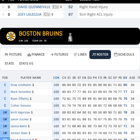
DAVID QUENNEVILLE
🇪🇺
92
Right Hand Injury
1
D
1
JOEY LALEGGIA
🇪🇺
87
Torn Right ACL Injury
2
D
1
BOSTON BRUINS
GM: JOE · TEAM OV: 76
FA PICTURE
FINANCE
FUTURES
LINES
ROSTER
SCHEDULE
STATS
STATS VS
POS
PLAYER NAME
CON
CK
DI
SK
ST
EN
DU
PH
FO
PA
SC
DF
PS
OV
AGE
T
C
1
100
86
84
90
72
93
93
85
98
90
81
71
82
80
30
Elias Lindholm
C
1
100
80
83
77
77
90
93
83
98
83
78
70
77
77
32
Mark Scheifele
C
1
100
72
81
75
75
88
96
81
94
82
80
68
76
76
34
Ryan O'Reilly
C
Colton Sissons
100
81
76
74
78
83
85
68
85
72
68
68
68
71
31
LW
1
100
66
83
82
64
90
91
90
59
80
90
71
85
78
28
Kirill Kaprizov
LW
1
100
83
81
80
61
88
91
76
67
75
85
70
79
75
33
Jason Zucker
LW
1
100
87
71
68
80
85
90
73
64
73
73
70
67
71
35
Jamie Benn
LW
1
100
66
78
58
90
83
83
72
74
69
73
71
66
70
36
Jordan Staal