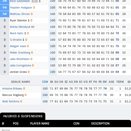
🇪🇺
RW
100
56
70
74
67
60
60
70
69
70
72
64
71
66
29
1
REID GARDINER
RW
O
100
78
46
64
81
74
75
60
68
63
62
70
61
65
29
Hayden Hodgson
RW
O
100
79
58
64
83
69
70
60
57
62
61
70
61
65
28
Mathieu Olivier
D
1
O
100
75
80
71
90
79
81
67
61
71
60
72
61
71
35
Ryan Stanton
D
(r)
100
93
73
80
78
78
83
70
50
73
63
64
64
71
24
Nikita Okhotyuk
D
1
O
100
53
84
75
83
77
78
65
50
70
60
73
64
70
36
Mark Katic
D
1
O
100
57
83
80
76
80
83
70
50
72
65
67
66
70
35
TJ Brodie
D
O
100
75
54
74
78
74
76
64
50
65
60
77
61
70
32
Keegan Lowe
D
O
100
75
69
67
92
73
72
64
50
66
61
73
58
69
32
Petter Granberg
D
O
100
72
66
69
91
66
66
62
50
64
60
71
58
68
29
Jake Middleton
D
O
100
53
80
72
79
68
77
61
50
63
59
72
58
67
26
Jake Livingstone
D
O
100
54
77
75
67
67
66
62
50
66
60
66
59
64
30
Jordan Gross
GOALIE NAME
CON
SK
DU
EN
SZ
AG
RB
SC
HS
RT
PH
PS
OV
AGE
TERM
SA
O
100
71
67
69
84
76
77
78
78
78
77
77
74
31
1
$1,2
Antoine Bibeau
O
100
69
70
70
88
76
77
78
78
78
77
77
74
30
3
$1,0
Marcus Hogberg
O
100
77
61
61
84
73
74
75
73
73
74
71
71
31
1
$1,1
Matt Tomkins
INJURIES & SUSPENSIONS
#
POS
PLAYER NAME
CON
DESCRIPTION
None