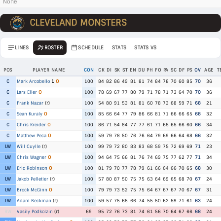
None
CLEVELAND MONSTERS
LINES
ROSTER
SCHEDULE
STATS
STATS VS
POS
PLAYER NAME
CON
CK
DI
SK
ST
EN
DU
PH
FO
PA
SC
DF
PS
OV
AGE
T
C
1
O
100
84
82
86
49
81
81
74
84
78
70
60
85
70
36
Mark Arcobello
C
O
100
78
69
67
77
80
79
71
78
71
73
64
70
70
36
Lars Eller
C
(r)
100
54
80
91
53
81
81
60
78
73
68
59
71
68
21
Frank Nazar
C
O
100
85
66
64
77
79
86
66
81
71
66
66
65
68
32
Sean Kuraly
C
O
100
86
71
54
84
77
77
61
71
65
65
66
60
66
34
Chris Kreider
C
O
100
59
79
78
50
76
76
64
79
69
66
64
68
66
32
Matthew Peca
LW
(r)
100
99
79
72
80
83
83
68
59
75
72
69
69
71
23
Will Cuylle
LW
O
100
94
64
75
66
81
76
74
69
75
77
62
77
71
34
Chris Wagner
LW
O
100
81
79
70
77
78
79
61
66
64
66
70
65
68
30
Eric Robinson
LW
(r)
100
57
80
87
50
75
75
63
64
69
65
68
70
67
24
Jakob Pelletier
LW
O
100
79
79
73
52
75
75
64
67
67
67
70
67
67
31
Brock McGinn
LW
(r)
100
59
57
75
65
66
74
55
50
62
59
71
61
63
24
Adam Beckman
RW
(r)
69
95
72
76
73
81
74
61
56
70
64
67
66
68
24
Vasily Podkolzin