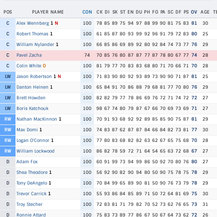
POS
PLAYER NAME
CON
CK
DI
SK
ST
EN
DU
PH
FO
PA
SC
DF
PS
OV
AGE
T
C
1
N
100
78
85
89
75
94
97
88
99
90
81
75
83
81
30
Alex Wennberg
C
1
100
61
85
87
80
93
99
92
96
91
79
72
83
80
25
Robert Thomas
C
1
100
66
85
86
69
89
92
80
92
84
74
73
77
76
29
William Nylander
C
Pavel Zacha
74
70
85
76
80
87
87
77
87
78
80
67
77
74
28
C
O
100
81
79
77
70
83
83
68
80
71
70
66
71
70
28
Colin White
LW
1
N
100
71
83
90
80
92
93
89
73
90
90
71
87
81
25
Jason Robertson
LW
1
100
65
84
91
70
86
88
79
68
81
77
70
80
76
29
Danton Heinen
LW
Brett Howden
100
82
82
79
77
78
86
69
76
72
71
74
72
72
27
LW
Boris Katchouk
100
98
67
74
80
79
87
67
66
70
69
73
69
71
27
RW
1
100
70
91
93
68
92
92
89
85
85
90
75
87
81
29
Nathan MacKinnon
RW
1
100
74
83
87
62
87
87
84
66
84
82
73
81
77
30
Max Domi
RW
1
100
77
80
83
68
82
82
63
62
67
65
75
68
70
28
Logan O'Connor
RW
William Lockwood
100
86
82
78
59
72
71
64
54
65
63
72
68
67
27
D
Adam Fox
100
60
91
99
73
94
99
86
50
92
70
80
76
80
27
D
1
100
56
92
90
82
90
94
80
50
90
75
78
75
78
29
Shea Theodore
D
1
100
70
84
99
65
89
90
81
50
90
76
73
79
78
29
Tony DeAngelo
D
1
100
55
93
86
84
85
89
71
50
72
64
81
69
75
30
Trevor Carrick
D
Troy Stecher
100
72
83
81
71
79
82
70
52
73
62
76
65
73
31
D
Ronnie Attard
100
75
83
73
89
77
86
67
50
67
64
73
62
72
26