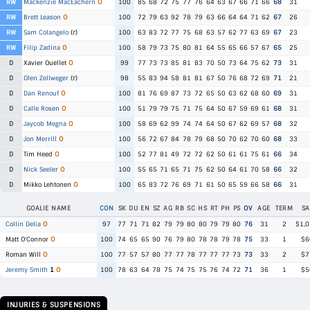
RW
O
100
85
68
72
75
77
76
64
63
67
66
71
66
68
31
Mackenzie MacEachern
RW
O
100
72
79
63
92
78
79
63
66
64
64
71
62
67
26
Brett Leason
RW
(r)
100
63
83
72
77
75
68
63
57
62
77
63
69
67
23
Sam Colangelo
RW
O
100
58
79
73
75
80
81
64
55
65
66
57
67
65
25
Filip Zadina
D
O
99
77
73
73
85
81
83
70
50
73
64
75
62
73
31
Xavier Ouellet
D
(r)
98
55
83
94
58
81
81
67
50
76
68
72
69
71
21
Olen Zellweger
D
O
100
81
76
69
87
73
72
65
50
63
62
68
60
69
31
Dan Renouf
D
O
100
51
79
79
75
71
75
64
50
67
59
69
61
68
31
Calle Rosen
D
O
100
58
69
62
99
74
74
64
50
67
62
69
57
68
32
Jaycob Megna
D
O
100
56
72
67
84
78
79
68
50
70
62
70
60
68
33
Jon Merrill
D
O
100
52
77
81
49
72
72
62
50
61
61
75
61
66
34
Tim Heed
D
O
100
55
65
71
65
71
75
62
50
64
61
70
58
66
32
Nick Seeler
D
O
100
65
83
72
76
69
71
61
50
65
59
66
58
66
31
Mikko Lehtonen
GOALIE NAME
CON
SK
DU
EN
SZ
AG
RB
SC
HS
RT
PH
PS
OV
AGE
TERM
SA
O
97
77
71
71
82
79
79
80
80
79
79
80
76
31
2
$1,0
Collin Delia
O
100
74
65
65
90
76
79
80
78
78
79
78
75
33
1
$6
Matt O'Connor
O
100
77
57
57
80
77
77
78
77
77
77
73
73
33
2
$7
Roman Will
1
O
100
78
63
64
78
75
74
75
75
76
74
72
71
36
1
$5
Jeremy Smith
INJURIES & SUSPENSIONS