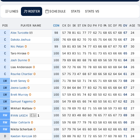
LINES
ROSTER
SCHEDULE
STATS
STATS VS
POS
PLAYER NAME
CON
CK
DI
SK
ST
EN
DU
PH
FO
PA
SC
DF
PS
OV
AGE
T
C
(r)
98
57
78
81
61
77
77
62
71
68
65
67
68
67
24
Alex Turcotte
C
Dakota Joshua
100
76
69
68
82
70
70
65
75
64
66
70
66
67
29
C
O
99
59
81
83
56
74
77
63
66
68
67
67
70
67
30
Nic Petan
C
O
100
54
83
83
51
75
75
61
73
65
63
66
66
65
29
Taro Hirose
C
O
100
79
69
66
80
68
76
60
69
56
59
70
61
64
26
Josh Dunne
C
O
100
59
72
76
66
70
78
60
66
60
60
68
64
64
26
Lias Andersson
C
O
100
57
75
73
47
68
67
60
66
58
62
64
64
61
29
Rourke Chartier
LW
O
100
71
78
94
50
71
74
65
71
69
68
66
73
68
29
Brett Seney
LW
O
100
73
84
64
84
77
83
62
75
60
65
68
64
67
27
Joona Luoto
LW
O
100
57
59
63
95
74
82
60
50
62
61
68
61
64
26
Brett Murray
LW
O
100
54
79
69
65
66
74
60
50
56
61
67
62
62
25
Samuel Fagemo
LW
O
100
51
78
69
70
62
71
55
68
58
59
73
60
62
27
Mikhail Maltsev
🇪🇺
RW
100
50
72
83
48
60
60
76
65
77
65
67
73
69
38
1
RYAN LASCH
RW
O
100
59
76
68
77
79
76
63
58
63
66
66
65
66
29
Peter Cehlarik
RW
O
100
57
79
76
54
65
60
60
54
60
62
66
65
62
29
Nikita Scherbak
D
(r)
100
59
88
76
82
72
72
65
50
77
60
78
60
71
24
Kaedan Korczak