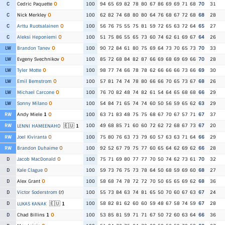
C
O
100
94
65
69
82
78
80
67
86
69
69
71
68
70
31
Cedric Paquette
C
O
100
62
82
74
68
80
80
64
76
68
67
72
68
68
28
Nick Merkley
C
O
100
56
76
75
55
75
81
59
72
65
63
72
64
65
27
Arttu Ruotsalainen
C
O
100
51
75
86
55
65
73
60
74
62
61
69
67
64
26
Aleksi Heponiemi
LW
O
100
90
72
84
61
80
75
69
64
73
70
65
73
70
33
Brandon Tanev
LW
O
100
85
72
68
84
82
87
66
69
68
69
69
66
70
28
Evgeny Svechnikov
LW
O
100
98
77
74
66
78
78
62
66
66
66
73
66
69
30
Tyler Motte
LW
O
100
57
81
74
74
78
80
66
66
70
65
73
67
68
26
Emil Bemstrom
LW
O
100
76
70
82
48
74
82
61
54
64
65
68
68
66
29
Michael Carcone
LW
O
100
54
84
71
65
74
74
60
50
56
59
65
62
63
29
Sonny Milano
RW
1
O
100
63
71
83
48
75
75
68
67
70
67
57
71
67
37
Andy Miele
🇪🇺
RW
100
49
68
85
71
60
60
72
62
72
68
67
73
67
20
1
LENNI HAMEENAHO
RW
O
100
75
80
76
63
73
79
60
57
63
63
71
64
66
29
Joel Kiviranta
RW
O
100
92
52
67
79
75
77
60
65
64
62
69
62
66
28
Brandon Duhaime
D
O
100
75
71
69
80
77
77
70
50
74
62
73
61
70
32
Jacob MacDonald
D
O
100
59
73
76
75
73
78
64
50
68
59
69
60
68
27
Kale Clague
D
O
100
58
68
74
78
72
72
70
50
65
65
69
62
68
36
Alex Grant
D
(r)
100
55
73
84
63
74
81
65
50
70
60
67
63
67
24
Victor Soderstrom
🇪🇺
D
100
58
82
81
62
60
60
59
48
67
58
74
59
67
28
1
LUKAS KANAK
D
1
O
100
53
85
81
59
71
71
67
50
72
60
63
64
66
36
Chad Billins