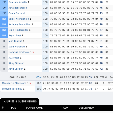
LW
1
100
81
83
92
68
89
85
76
66
80
90
72
84
78
29
Dominik Kubalik
LW
Jonathan Drouin
100
59
87
84
70
83
85
78
72
80
83
70
76
75
30
LW
Conor Garland
100
64
85
93
55
82
76
71
73
70
87
72
77
73
29
RW
1
100
75
86
76
85
92
93
88
60
80
90
74
84
79
30
Valeri Nichushkin
RW
1
100
86
81
93
60
90
89
80
74
79
90
70
83
78
28
Anthony Beauvillier
RW
1
100
90
78
79
82
88
86
80
67
81
81
73
78
77
32
Nino Niederreiter
RW
1
100
79
76
79
62
85
84
83
62
79
86
71
83
75
33
Bryan Rust
D
1
100
93
82
90
75
99
99
80
52
90
74
82
75
81
30
Matt Dumba
D
1
100
58
92
90
90
96
99
80
50
89
72
80
72
79
27
Zach Werenski
D
1
N
100
60
92
83
89
94
95
78
50
82
69
80
69
78
31
Hampus Lindholm
D
1
100
63
89
94
78
85
93
80
50
90
70
80
74
78
25
J.J. Moser
D
Riley Stillman
100
89
87
83
87
87
87
74
50
87
66
80
67
78
27
D
1
100
59
88
68
87
90
90
68
50
71
62
75
60
72
35
John Carlson
GOALIE NAME
CON
SK
DU
EN
SZ
AG
RB
SC
HS
RT
PH
PS
OV
AGE
TERM
SA
1
N
100
71
88
90
88
91
92
93
93
93
92
92
85
28
1
$2,7
Mackenzie Blackwood
1
100
70
77
82
82
79
83
83
81
81
83
81
78
37
2
$2,7
Semyon Varlamov
INJURIES & SUSPENSIONS
#
POS
PLAYER NAME
CON
DESCRIPTION