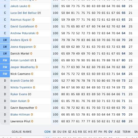
C
O
100
95
68
73
75
75
80
63
69
68
64
70
66
68
25
Jakub Lauko
C
(r)
100
50
84
81
71
75
75
60
70
65
61
67
66
66
21
Luca Del Bel Belluz
C
O
100
59
79
69
77
71
76
60
72
61
62
69
63
65
25
Rasmus Kupari
C
O
100
51
75
65
80
67
67
60
74
64
62
70
62
64
25
David Gustafsson
C
O
100
58
75
72
52
72
73
60
72
63
64
70
64
64
31
Andrew Poturalski
LW
O
100
79
78
74
79
83
86
66
59
70
66
70
68
70
28
Anders Bjork
LW
O
100
60
69
62
89
72
81
63
70
65
63
72
63
66
27
Joona Koppanen
LW
O
100
65
69
79
49
69
70
60
71
63
61
67
65
64
30
Danick Martel
RW
(r)
1
100
65
88
93
78
90
95
86
81
79
88
78
87
80
23
Anton Lundell
RW
O
100
71
77
63
90
74
82
60
79
65
64
70
62
66
27
Jasper Weatherby
RW
O
100
64
75
72
72
69
63
60
69
63
63
71
64
64
26
Nick Caamano
D
(r)
100
52
77
90
76
78
78
75
50
80
65
79
69
73
22
Brandt Clarke
D
O
100
94
67
56
99
82
84
69
50
72
63
74
59
72
30
Nikita Tryamkin
D
(r)
100
80
81
85
68
83
83
69
50
75
66
64
66
71
23
Ryker Evans
D
O
100
61
85
79
81
76
76
69
50
71
63
72
66
71
31
Dean Kukan
D
O
100
61
78
72
82
81
81
70
50
72
63
69
63
70
31
Gavin Bayreuther
D
O
100
66
85
85
53
78
81
69
50
64
64
73
68
70
29
Blake Hillman
D
O
100
60
83
77
61
77
77
65
50
62
61
72
62
68
29
Lawrence Pilut
GOALIE NAME
CON
SK
DU
EN
SZ
AG
RB
SC
HS
RT
PH
PS
OV
AGE
TERM
SA